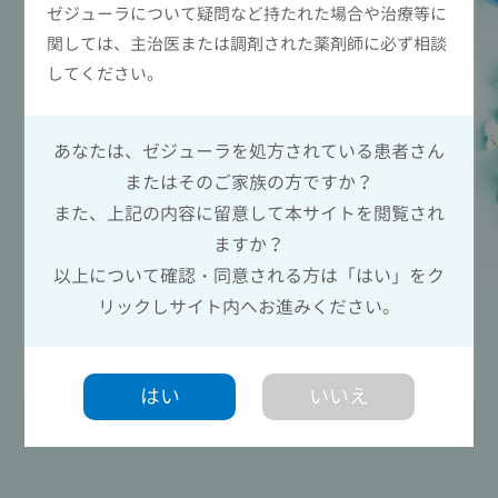
ゼジューラについて疑問など持たれた場合や治療等に
関しては、主治医または調剤された薬剤師に必ず相談
してください。
Play
あなたは、ゼジューラを処方されている患者さん
またはそのご家族の方ですか？
また、上記の内容に留意して本サイトを閲覧され
ますか？
ゼジューラを服用される方へ、卵巣がんとその治
Video
以上について確認・同意される方は「はい」をク
療、維持療法の重要性と、ゼジューラについてご紹
介します。
リックしサイト内へお進みください。
はい
いいえ